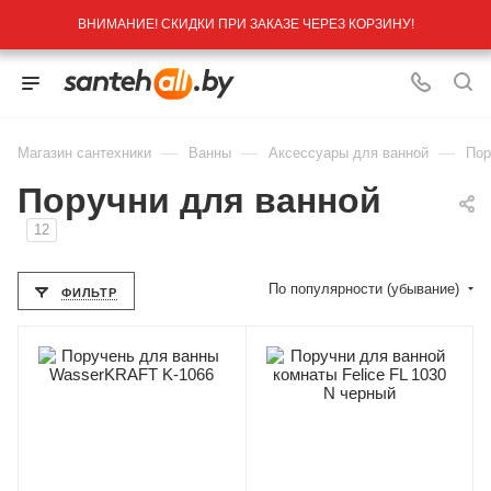
ВНИМАНИЕ! СКИДКИ ПРИ ЗАКАЗЕ ЧЕРЕЗ КОРЗИНУ!
—
—
—
Магазин сантехники
Ванны
Аксессуары для ванной
Пор
Поручни для ванной
12
По популярности (убывание)
ФИЛЬТР