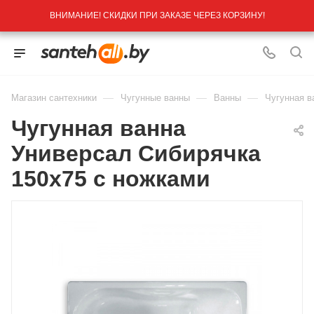
ВНИМАНИЕ! СКИДКИ ПРИ ЗАКАЗЕ ЧЕРЕЗ КОРЗИНУ!
—
—
—
Магазин сантехники
Чугунные ванны
Ванны
Чугунная в
Чугунная ванна
Универсал Сибирячка
150x75 с ножками