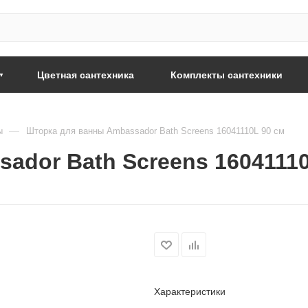
Цветная сантехника
Комплекты сантехники
—
ы
Шторка для ванны Ambassador Bath Screens 16041110L 90 см
ador Bath Screens 16041110
Характеристики