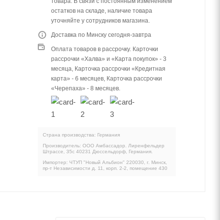
товара. В связи с постоянным изменением
остатков на складе, наличие товара
уточняйте у сотрудников магазина.
Доставка по Минску сегодня-завтра
Оплата товаров в рассрочку. Карточки
рассрочки «Халва» и «Карта покупок» - 3
месяца, Карточка рассрочки «Кредитная
карта» - 6 месяцев, Карточка рассрочки
«Черепаха» - 8 месяцев.
Страна производства: Германия
Производитель: ООО Амбассадор. Лиренфельдер
Штрассе, 35c 40231 Дюссельдорф, Германия.
Импортер: ЧТУП "Новый Альбион" 220030, г. Минск,
пр-т Независимости д. 11, корп. 2-2, помещение 430