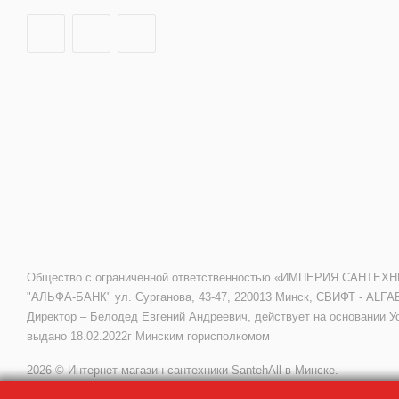
Общество с ограниченной ответственностью «ИМПЕРИЯ САНТЕХНИКИ»
"АЛЬФА-БАНК" ул. Сурганова, 43-47, 220013 Минск, СВИФТ - ALFA
Директор – Белодед Евгений Андреевич, действует на основании У
выдано 18.02.2022г Минским горисполкомом
2026 © Интернет-магазин сантехники SantehAll в Минске.