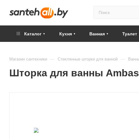
Каталог
Кухня
Ванная
Туалет
—
—
Магазин сантехники
Стеклянные шторки для ванной
Ванн
Шторка для ванны Ambass