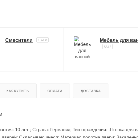
Смесители
Мебель для ва
13208
5642
КАК КУПИТЬ
ОПЛАТА
ДОСТАВКА
м
рантия: 10 лет ; Страна: Германия; Тип ограждения: Шторка для 
я дверей: Cкладывающиеся; Материал полотна двери: Закаленн