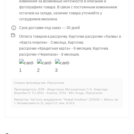
извинения за возможные неточности в описании и
фотографиях товара. В связи с постоянным изменением
остатков на складе, наличие товара уточняйте у
сотрудников магазина.
Срок доставки под заказ — 30 дней
Оплата товаров в рассрочку. Карточки рассрочки «Халва» и
«Карта покупок» - 3 месяца, Карточка
рассрочки «Кредитная карта» - 6 месяцев, Карточка
рассрочки «Черепаха» - 8 месяцев.
Страна производства: Португалия
Производитель: БЛБ - Индустриас Металургицас С.А. Апартадо
(Коробка О. П.) 3041 - Алагоа, 3754 - 901 Агеда, Португалия
Импортер: Частное предприятие "Новый Альбион" 220030, г. Минск, пр-
т. Независимости 11, корп 2-2, пом. N 413