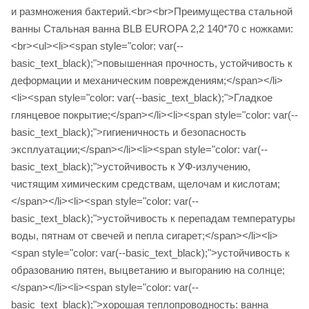
и размножения бактерий.<br><br>Преимущества стальной
ванны Стальная ванна BLB EUROPA 2,2 140*70 с ножками:
<br><ul><li><span style="color: var(--
basic_text_black);">повышенная прочность, устойчивость к
деформации и механическим повреждениям;</span></li>
<li><span style="color: var(--basic_text_black);">Гладкое
глянцевое покрытие;</span></li><li><span style="color: var(--
basic_text_black);">гигиеничность и безопасность
эксплуатации;</span></li><li><span style="color: var(--
basic_text_black);">устойчивость к УФ-излучению,
чистящим химическим средствам, щелочам и кислотам;
</span></li><li><span style="color: var(--
basic_text_black);">устойчивость к перепадам температуры
воды, пятнам от свечей и пепла сигарет;</span></li><li>
<span style="color: var(--basic_text_black);">устойчивость к
образованию пятен, выцветанию и выгоранию на солнце;
</span></li><li><span style="color: var(--
basic_text_black);">хорошая теплопроводность: ванна