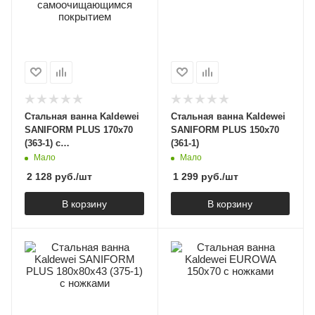
Стальная ванна Kaldewei
Стальная ванна Kaldewei
SANIFORM PLUS 170х70
SANIFORM PLUS 150х70
(363-1) с
(361-1)
самоочищающимся
Мало
Мало
покрытием
2 128
руб.
/шт
1 299
руб.
/шт
В корзину
В корзину