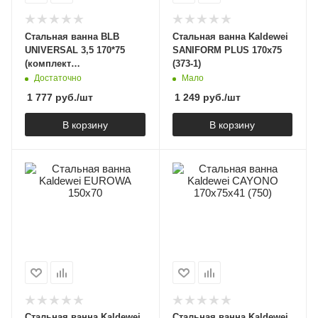
Стальная ванна BLB
Стальная ванна Kaldewei
UNIVERSAL 3,5 170*75
SANIFORM PLUS 170х75
(комплект
(373-1)
шумоизоляции) с
Мало
Достаточно
ножками
1 777
руб.
/шт
1 249
руб.
/шт
В корзину
В корзину
Стальная ванна Kaldewei
Стальная ванна Kaldewei