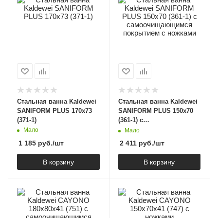
Стальная ванна Kaldewei
Стальная ванна Kaldewei
SANIFORM PLUS 170x73
SANIFORM PLUS 150х70
(371-1)
(361-1) с
самоочищающимся
Мало
Мало
покрытием с ножками
1 185
руб.
/шт
2 411
руб.
/шт
В корзину
В корзину