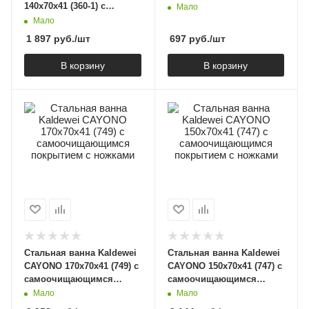
140х70х41 (360-1) с
Мало
ножками
Мало
1 897
руб.
/шт
697
руб.
/шт
В корзину
В корзину
Стальная ванна Kaldewei
Стальная ванна Kaldewei
CAYONO 170х70х41 (749) с
CAYONO 150x70x41 (747) с
самоочищающимся
самоочищающимся
покрытием с ножками
покрытием с ножками
Мало
Мало