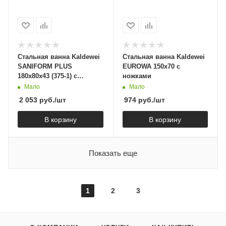
Стальная ванна Kaldewei
Стальная ванна Kaldewei
SANIFORM PLUS
EUROWA 150х70 с
180х80х43 (375-1) с
ножками
ножками
Мало
Мало
2 053
руб.
/шт
974
руб.
/шт
В корзину
В корзину
Показать еще
1
2
3