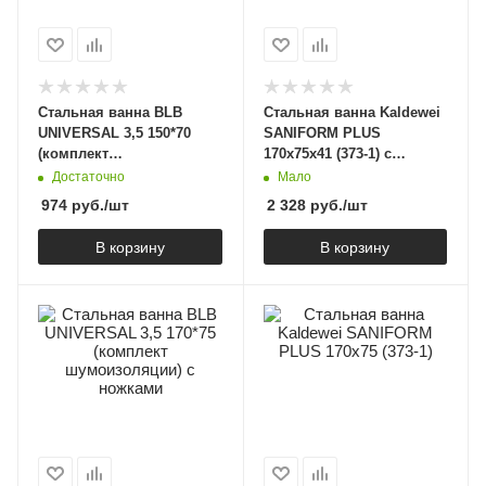
Стальная ванна BLB
Стальная ванна Kaldewei
UNIVERSAL 3,5 150*70
SANIFORM PLUS
(комплект
170х75x41 (373-1) с
шумоизоляции) c
самоочищающимся
Достаточно
Мало
ножками
покрытием и антислипом
974
руб.
/шт
2 328
руб.
/шт
с ножками
В корзину
В корзину