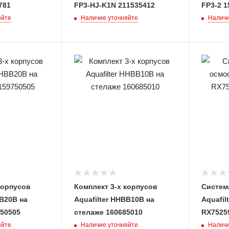
781
FP3-HJ-K1N 211535412
FP3-2 1
яйте
Наличие уточняйте
Наличи
корпусов
Комплект 3-х корпусов
Систем
BB20B на
Aquafilter HHBB10B на
Aquafil
750505
стелаже 160685010
RX7525
яйте
Наличие уточняйте
Наличи