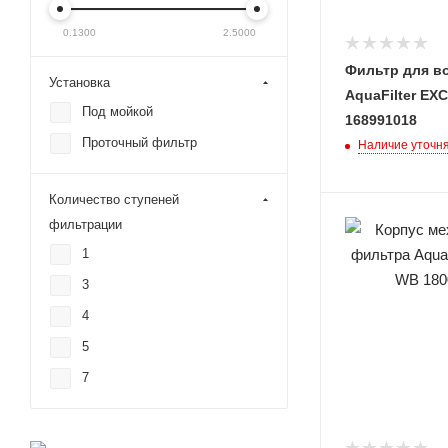
0.1300
2.5000
Фильтр для в
Установка
AquaFilter EX
Под мойкой
168991018
Проточный фильтр
Наличие уточн
Количество ступеней
фильтрации
1
3
4
5
7