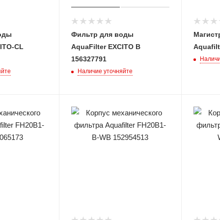
оды
Фильтр для воды
Магист
CITO-CL
AquaFilter EXCITO B
Aquafil
156327791
Наличи
яйте
Наличие уточняйте