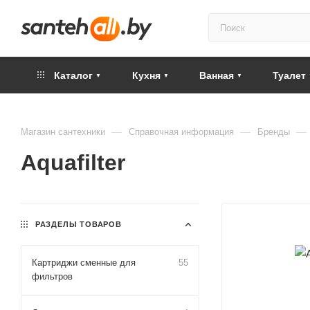
Каталог
Кухня
Ванная
Туалет
—
—
—
Магазин сантехники
Справочная информация
Бренды
Aquafilter
РАЗДЕЛЫ ТОВАРОВ
Картриджи сменные для
55
фильтров