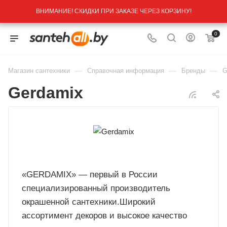
ВНИМАНИЕ! СКИДКИ ПРИ ЗАКАЗЕ ЧЕРЕЗ КОРЗИНУ!
0
—
—
—
Магазин сантехники
Справочная информация
Бренды
G
Gerdamix
«GERDAMIX» — первый в России
специализированный производитель
окрашенной сантехники.Широкий
ассортимент декоров и высокое качество