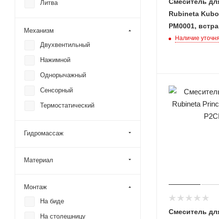
Смеситель дл
Литва
Rubineta Kubo
PM0001, встр
Механизм
Наличие уточн
Двухвентильный
Нажимной
Однорычажный
Сенсорный
Термостатический
Гидромассаж
Материал
Монтаж
На биде
Смеситель дл
На столешницу