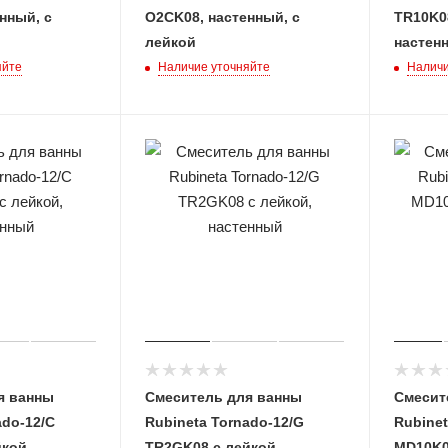
нный, с
O2CK08, настенный, с
TR10K08
лейкой
настен
яйте
Наличие уточняйте
Наличи
я ванны
Смеситель для ванны
Смесит
ado-12/C
Rubineta Tornado-12/G
Rubine
кой,
TR2GK08 с лейкой,
MD10K0