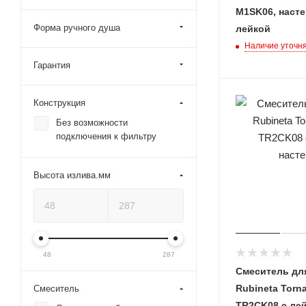
M1SK06, насте
Форма ручного душа
лейкой
Наличие уточн
Гарантия
Конструкция
Без возможности
подключения к фильтру
Высота излива.мм
48
287
Смеситель дл
Rubineta Torn
Смеситель
TR2CK08 с лей