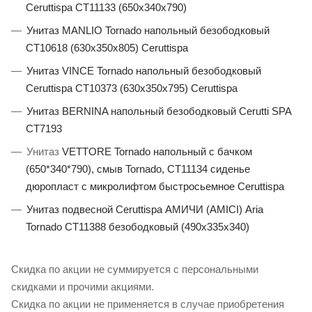
Ceruttispa CT11133 (650x340x790)
Унитаз MANLIO Tornado напольный безободковый
CT10618 (630х350х805) Ceruttispa
Унитаз VINCE Tornado напольный безободковый
Ceruttispa CT10373 (630х350х795) Ceruttispa
Унитаз BERNINA напольный безободковый Cerutti SPA
CT7193
Унитаз
VETTORE Tornado напольный с бачком
(650*340*790), смыв Tornado, CT11134 сиденье
дюропласт с микролифтом быстросьемное Ceruttispa
Унитаз подвесной Ceruttispa АМИЧИ (AMICI) Aria
Tornado CT11388 безободковый (490х335х340)
Скидка по акции не суммируется с персональными
скидками и прочими акциями.
Скидка по акции не применяется в случае приобретения