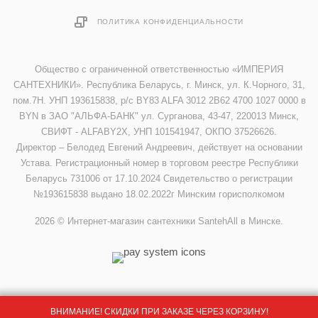
ПОЛИТИКА КОНФИДЕНЦИАЛЬНОСТИ
Общество с ограниченной ответственностью «ИМПЕРИЯ
САНТЕХНИКИ». Республика Беларусь, г. Минск, ул. К.Чорного, 31,
пом.7Н. УНП 193615838, р/с BY83 ALFA 3012 2B62 4700 1027 0000 в
BYN в ЗАО "АЛЬФА-БАНК" ул. Сурганова, 43-47, 220013 Минск,
СВИФТ - ALFABY2X, УНП 101541947, ОКПО 37526626.
Директор – Белодед Евгений Андреевич, действует на основании
Устава. Регистрационный номер в торговом реестре Республики
Беларусь 731006 от 17.10.2024 Свидетельство о регистрации
№193615838 выдано 18.02.2022г Минским горисполкомом
2026 © Интернет-магазин сантехники SantehAll в Минске.
ВНИМАНИЕ! СКИДКИ ПРИ ЗАКАЗЕ ЧЕРЕЗ КОРЗИНУ!