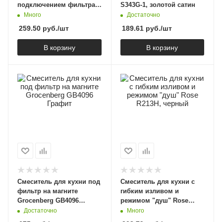
подключением фильтра
S343G-1, золотой сатин
Shevanik S278C, белый
Много
Достаточно
259.50
руб.
/шт
189.61
руб.
/шт
В корзину
В корзину
Смеситель для кухни под
Смеситель для кухни с
фильтр на магните
гибким изливом и
Grocenberg GB4096
режимом "душ" Rose
Графит
R213H, черный
Достаточно
Много