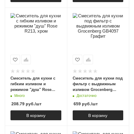
Смеситель для кухни с
Смеситель для кухни под
гибким изливом и
фильтр с выдвижным
режимом "душ" Rose
изливом Grocenberg
R213, хром
GB4097 Графит
Много
Достаточно
208.79
руб.
/шт
659
руб.
/шт
В корзину
В корзину