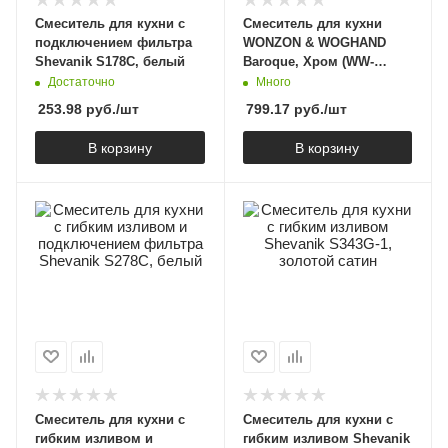
Смеситель для кухни с
Смеситель для кухни
подключением фильтра
WONZON & WOGHAND
Shevanik S178C, белый
Baroque, Хром (WW-
192101-CR)
Достаточно
Много
253.98
руб.
/шт
799.17
руб.
/шт
В корзину
В корзину
Смеситель для кухни с
Смеситель для кухни с
гибким изливом и
гибким изливом Shevanik