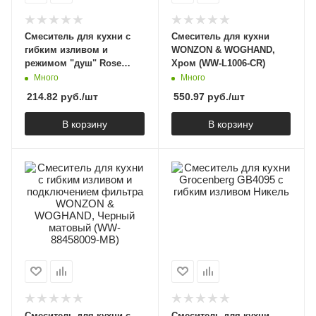
Смеситель для кухни с
Смеситель для кухни
гибким изливом и
WONZON & WOGHAND,
режимом "душ" Rose
Хром (WW-L1006-CR)
R213G, золотой сатин
Много
Много
214.82
руб.
/шт
550.97
руб.
/шт
В корзину
В корзину
Смеситель для кухни с
Смеситель для кухни