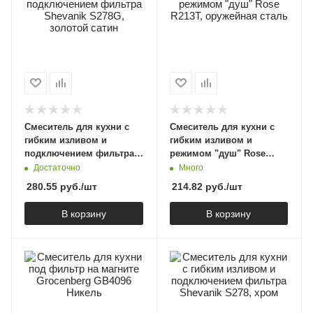
Смеситель для кухни с
Смеситель для кухни с
гибким изливом и
гибким изливом и
подключением фильтра
режимом "душ" Rose
Shevanik S278G, золотой
R213T, оружейная сталь
Достаточно
Много
сатин
280.55
руб.
/шт
214.82
руб.
/шт
В корзину
В корзину