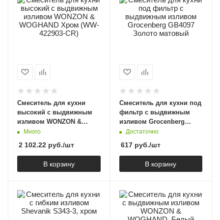
Смеситель для кухни
Смеситель для кухни под
высокий с выдвижным
фильтр с выдвижным
изливом WONZON &
изливом Grocenberg
WOGHAND Хром (WW-
GB4097 Золото матовый
Много
Достаточно
422903-CR)
2 102.22
руб.
/шт
617
руб.
/шт
В корзину
В корзину