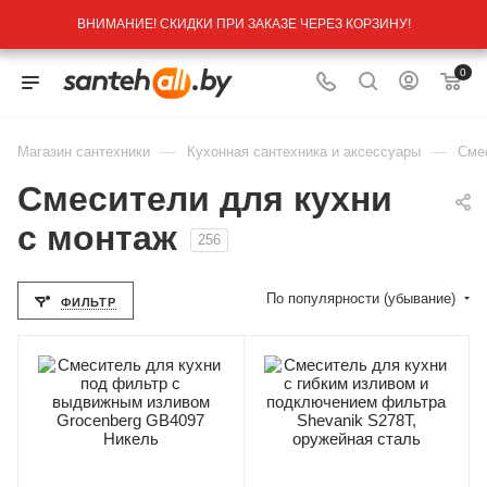
ВНИМАНИЕ! СКИДКИ ПРИ ЗАКАЗЕ ЧЕРЕЗ КОРЗИНУ!
0
—
—
Магазин сантехники
Кухонная сантехника и аксессуары
Сме
Смесители для кухни
c монтаж
256
По популярности (убывание)
ФИЛЬТР