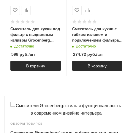
Смеситель для кухни под
Смеситель для кухни с
фильтр с выдвижным
гибким изливом и
изливом Grocenberg
подключением фильтра
GB4097 Никель
Shevanik S278T,
Достаточно
Достаточно
оружейная сталь
598
руб.
/шт
274.72
руб.
/шт
В корзину
В корзину
ОБЗОРЫ ТОВАРОВ
Смесители Grocenberg: стиль и функциональность