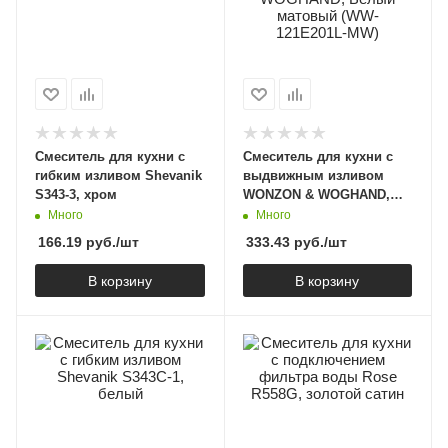
Смеситель для кухни с
Смеситель для кухни с
гибким изливом Shevanik
выдвижным изливом
S343-3, хром
WONZON & WOGHAND,
Белый матовый (WW-
Много
Много
121E201L-MW)
166.19
руб.
/шт
333.43
руб.
/шт
В корзину
В корзину