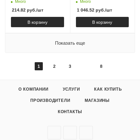
R213L, сатин
подключения фильтра
Много
Много
для воды, цвет
214.82
руб.
/шт
1 046.52
руб.
/шт
брашированное золото,
арт. SC4010BG
В корзину
В корзину
Показать еще
1
2
3
8
О КОМПАНИИ
УСЛУГИ
КАК КУПИТЬ
ПРОИЗВОДИТЕЛИ
МАГАЗИНЫ
КОНТАКТЫ