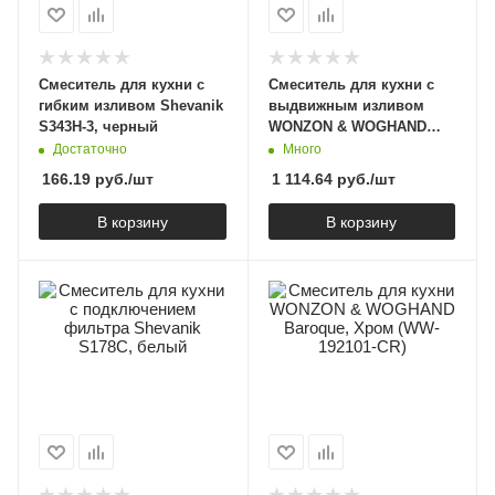
Смеситель для кухни с
Смеситель для кухни с
гибким изливом Shevanik
выдвижным изливом
S343H-3, черный
WONZON & WOGHAND
Хром (WW-422902-CR)
Достаточно
Много
166.19
руб.
/шт
1 114.64
руб.
/шт
В корзину
В корзину