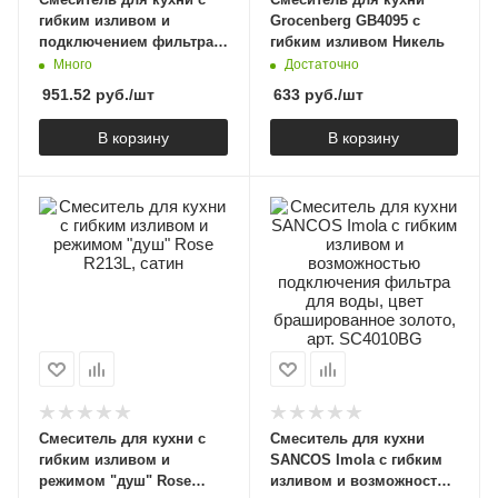
гибким изливом и
Grocenberg GB4095 с
подключением фильтра
гибким изливом Никель
WONZON & WOGHAND,
Много
Достаточно
Черный матовый (WW-
951.52
руб.
/шт
633
руб.
/шт
88458009-MB)
В корзину
В корзину
Смеситель для кухни с
Смеситель для кухни
гибким изливом и
SANCOS Imola с гибким
режимом "душ" Rose
изливом и возможностью