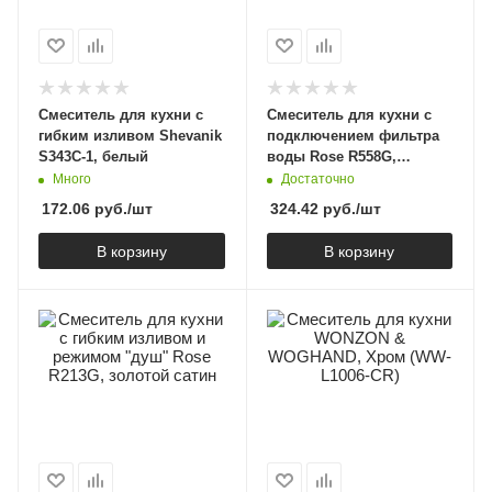
Смеситель для кухни с
Смеситель для кухни с
гибким изливом Shevanik
подключением фильтра
S343C-1, белый
воды Rose R558G,
золотой сатин
Много
Достаточно
172.06
руб.
/шт
324.42
руб.
/шт
В корзину
В корзину