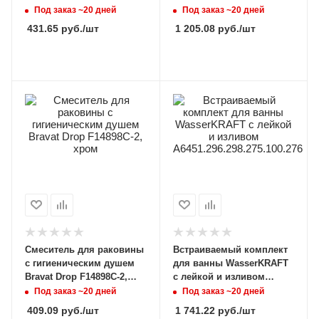
Под заказ ~20 дней
Под заказ ~20 дней
431.65
руб.
/шт
1 205.08
руб.
/шт
Смеситель для раковины
Встраиваемый комплект
с гигиеническим душем
для ванны WasserKRAFT
Bravat Drop F14898C-2,
с лейкой и изливом
хром
A6451.296.298.275.100.276
Под заказ ~20 дней
Под заказ ~20 дней
409.09
руб.
/шт
1 741.22
руб.
/шт