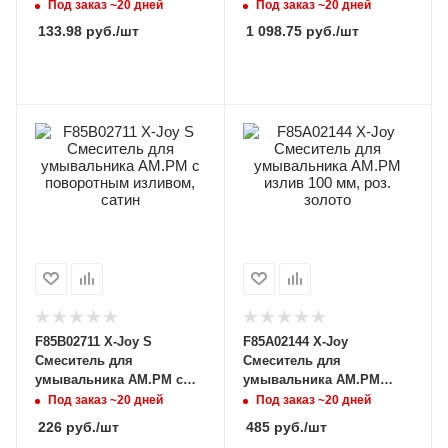
Под заказ ~20 дней
Под заказ ~20 дней
133.98
руб.
/шт
1 098.75
руб.
/шт
F85B02711 X-Joy S
F85A02144 X-Joy
Смеситель для
Смеситель для
умывальника AM.PM с
умывальника AM.PM
поворотным изливом,
излив 100 мм, роз. золото
Под заказ ~20 дней
Под заказ ~20 дней
сатин
226
руб.
/шт
485
руб.
/шт