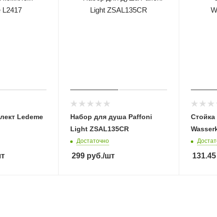
лект Ledeme
Набор для душа Paffoni
Стойка
Light ZSAL135CR
Wasserk
Достаточно
Достат
шт
299
руб.
/шт
131.45