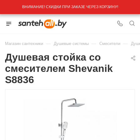
ВНИМАНИЕ! СКИДКИ ПРИ ЗАКАЗЕ ЧЕРЕЗ КОРЗИНУ!
—
—
—
Магазин сантехники
Душевые системы
Смесители
Душе
Душевая стойка со
смесителем Shevanik
S8836