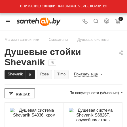
ВНИМАНИЕ! СКИДКИ ПРИ ЗАКАЗЕ ЧЕРЕЗ КОРЗИНУ!
0
—
—
Магазин сантехники
Смесители
Душевые системы
Душевые стойки
Shevanik
76
Shevanik
Rose
Timo
Показать еще
По популярности (убывание)
ФИЛЬТР