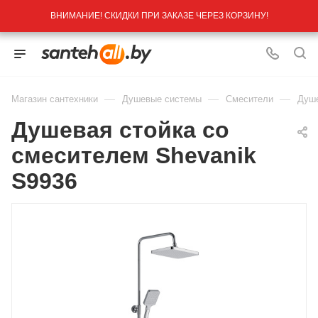
ВНИМАНИЕ! СКИДКИ ПРИ ЗАКАЗЕ ЧЕРЕЗ КОРЗИНУ!
—
—
—
Магазин сантехники
Душевые системы
Смесители
Душе
Душевая стойка со
смесителем Shevanik
S9936