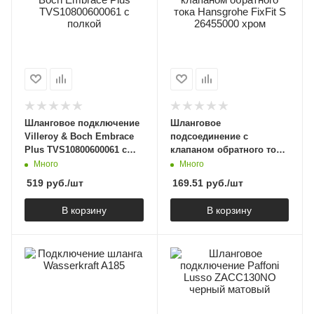
Шланговое подключение
Шланговое
Villeroy & Boch Embrace
подсоединение с
Plus TVS10800600061 с
клапаном обратного тока
полкой
Hansgrohe FixFit S
Много
Много
26455000 хром
519
руб.
/шт
169.51
руб.
/шт
В корзину
В корзину