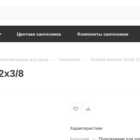
Цветная сантехника
Комплекты сантехники
—
—
омплектующие для душа
Смесители
Угловой вентиль Schell 1/
2х3/8
Характеристики
Категория
—
Подключение для ду