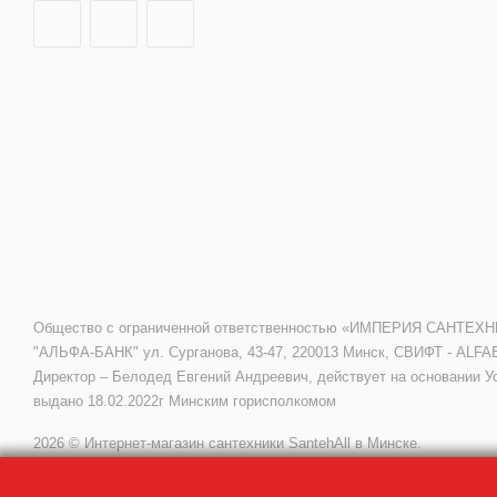
Общество с ограниченной ответственностью «ИМПЕРИЯ САНТЕХНИКИ»
"АЛЬФА-БАНК" ул. Сурганова, 43-47, 220013 Минск, СВИФТ - ALFA
Директор – Белодед Евгений Андреевич, действует на основании У
выдано 18.02.2022г Минским горисполкомом
2026 © Интернет-магазин сантехники SantehAll в Минске.