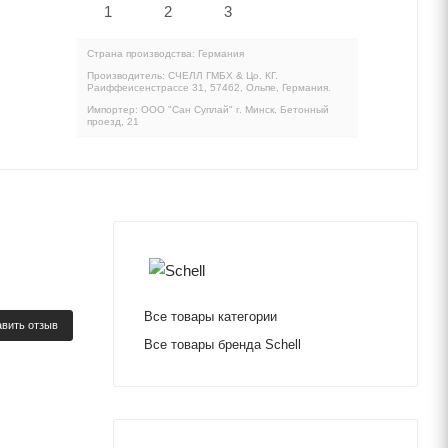
Страна производства: Германия
Производитель: СЧЕЛЛ ГМБХ & Цо. КГ.
Раиффеисенстрассе 31, 57462, Ольпе, Германия.
Импортер: ООО "Сан Суплай" г. Минск, Бетонный
проезд, 21
Все товары категории
вить отзыв
Все товары бренда Schell