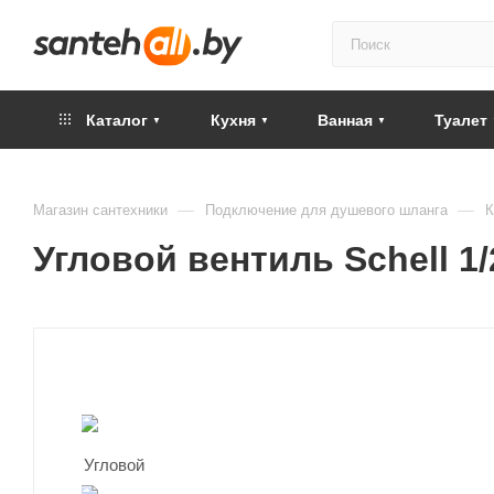
Каталог
Кухня
Ванная
Туалет
—
—
Магазин сантехники
Подключение для душевого шланга
К
Угловой вентиль Schell 1/