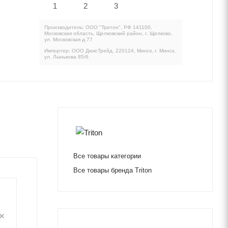
Производитель: ООО "Тритон", РФ 141100,
Московская область, Щелковский район, г. Щелково,
ул. Московская д.77
Импортер: ООО ДюксТрейд, 220124, Минск, г. Минск,
ул. Лынькова 85/6
Все товары категории
Все товары бренда Triton