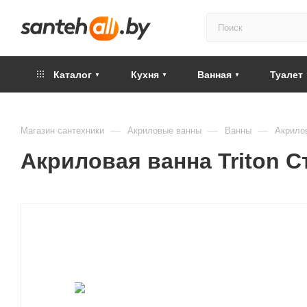
Каталог
Кухня
Ванная
Туалет
—
—
—
Магазин сантехники
Акриловые ванны
Ванны
Акрилов
Акриловая ванна Triton С