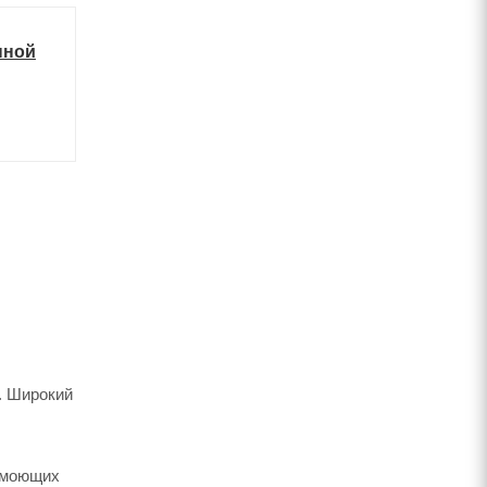
нной
. Широкий
х моющих