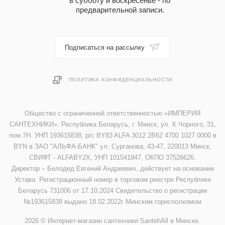
в субботу и воскресенье - по
предварительной записи.
Подписаться на рассылку
ПОЛИТИКА КОНФИДЕНЦИАЛЬНОСТИ
Общество с ограниченной ответственностью «ИМПЕРИЯ
САНТЕХНИКИ». Республика Беларусь, г. Минск, ул. К.Чорного, 31,
пом.7Н. УНП 193615838, р/с BY83 ALFA 3012 2B62 4700 1027 0000 в
BYN в ЗАО "АЛЬФА-БАНК" ул. Сурганова, 43-47, 220013 Минск,
СВИФТ - ALFABY2X, УНП 101541947, ОКПО 37526626.
Директор – Белодед Евгений Андреевич, действует на основании
Устава. Регистрационный номер в торговом реестре Республики
Беларусь 731006 от 17.10.2024 Свидетельство о регистрации
№193615838 выдано 18.02.2022г Минским горисполкомом
2026 © Интернет-магазин сантехники SantehAll в Минске.