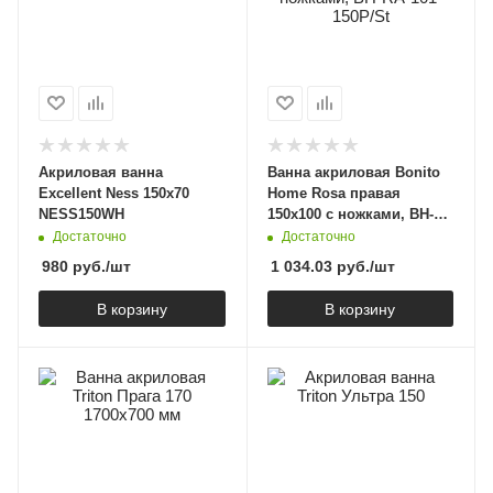
Акриловая ванна
Ванна акриловая Bonito
Excellent Ness 150x70
Home Rosa правая
NESS150WH
150х100 с ножками, BH-
RA-101-150P/St
Достаточно
Достаточно
980
руб.
/шт
1 034.03
руб.
/шт
В корзину
В корзину