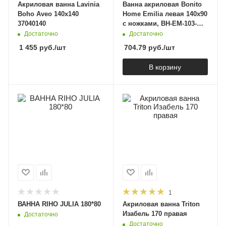
Акриловая ванна Lavinia
Ванна акриловая Bonito
Boho Aveo 140х140
Home Emilia левая 140х90
37040140
с ножками, BH-EM-103-
140L/St
Достаточно
Достаточно
1 455
руб.
/шт
704.79
руб.
/шт
В корзину
1
ВАННА RIHO JULIA 180*80
Акриловая ванна Triton
Изабель 170 правая
Достаточно
Достаточно