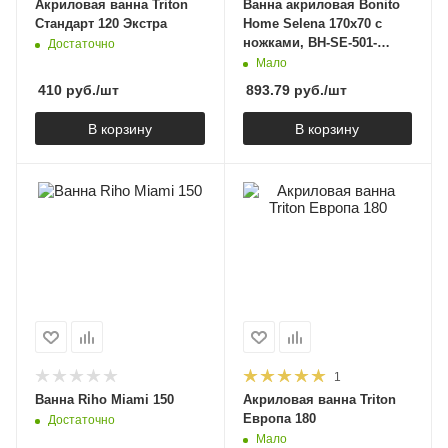
Акриловая ванна Triton
Ванна акриловая Bonito
Стандарт 120 Экстра
Home Selena 170х70 с
ножками, BH-SE-501-
Достаточно
170/St
Мало
410
руб.
/шт
893.79
руб.
/шт
В корзину
В корзину
1
Ванна Riho Miami 150
Акриловая ванна Triton
Европа 180
Достаточно
Мало