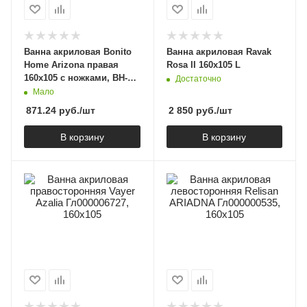
Ванна акриловая Bonito
Ванна акриловая Ravak
Home Arizona правая
Rosa II 160x105 L
160х105 с ножками, BH-
Достаточно
AR-102-160P/Su
Мало
871.24
руб.
/шт
2 850
руб.
/шт
В корзину
В корзину