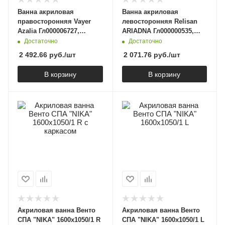
Ванна акриловая
Ванна акриловая
правосторонняя Vayer
левосторонняя Relisan
Azalia Гл000006727,
ARIADNA Гл000000535,
160x105
160x105
Достаточно
Достаточно
2 492.66
руб.
/шт
2 071.76
руб.
/шт
В корзину
В корзину
Акриловая ванна Венто
Акриловая ванна Венто
СПА "NIKA" 1600х1050/1 R
СПА "NIKA" 1600х1050/1 L