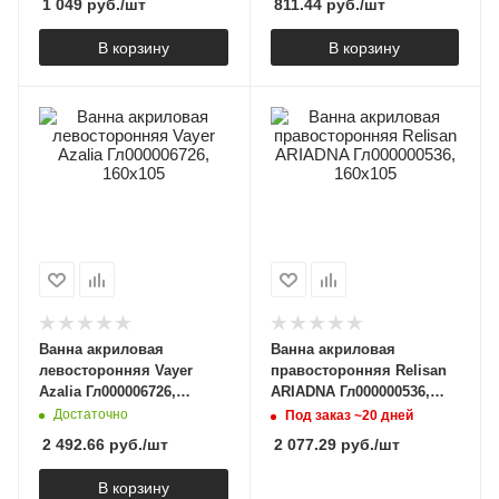
1 049
руб.
/шт
811.44
руб.
/шт
В корзину
В корзину
Ванна акриловая
Ванна акриловая
левосторонняя Vayer
правосторонняя Relisan
Azalia Гл000006726,
ARIADNA Гл000000536,
160x105
160x105
Достаточно
Под заказ ~20 дней
2 492.66
руб.
/шт
2 077.29
руб.
/шт
В корзину