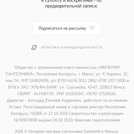
в субботу и воскресенье - по
предварительной записи.
Подписаться на рассылку
ПОЛИТИКА КОНФИДЕНЦИАЛЬНОСТИ
Общество с ограниченной ответственностью «ИМПЕРИЯ
САНТЕХНИКИ». Республика Беларусь, г. Минск, ул. К.Чорного, 31,
пом.7Н. УНП 193615838, р/с BY83 ALFA 3012 2B62 4700 1027 0000 в
BYN в ЗАО "АЛЬФА-БАНК" ул. Сурганова, 43-47, 220013 Минск,
СВИФТ - ALFABY2X, УНП 101541947, ОКПО 37526626.
Директор – Белодед Евгений Андреевич, действует на основании
Устава. Регистрационный номер в торговом реестре Республики
Беларусь 731006 от 17.10.2024 Свидетельство о регистрации
№193615838 выдано 18.02.2022г Минским горисполкомом
2026 © Интернет-магазин сантехники SantehAll в Минске.