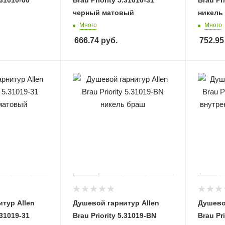
.31010-00
Brau Priority 5.31010-31
Brau Pr
черный матовый
никель
Много
Много
666.74
руб.
752.95
тур Allen
Душевой гарнитур Allen
Душево
.31019-31
Brau Priority 5.31019-BN
Brau Pri