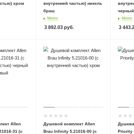
астью) хром
внутренней частью) никель
внутре
браш
черный
Много
Много
3 892.03
руб.
3 443.
ект Allen
Душевой комплект Allen
Душевая
.21016-31 (с
Brau Infinity 5.21016-00 (с
Priorit