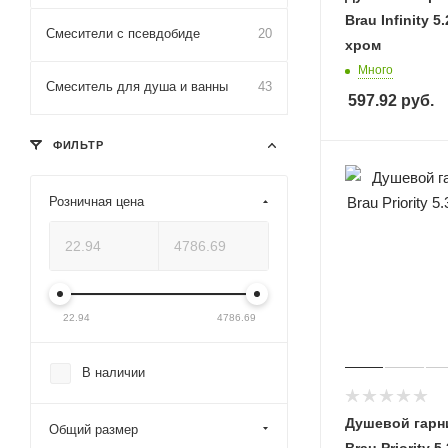
Brau Infinity 5
Смесители с псевдобиде
20
хром
Много
Смеситель для душа и ванны
43
597.92
руб.
ФИЛЬТР
Розничная цена
22.94
4786.69
В наличии
Душевой гарни
Общий размер