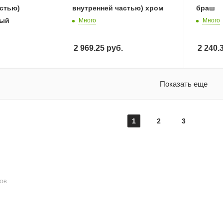
астью)
внутренней частью) хром
браш
вый
Много
Много
2 969.25
руб.
2 240.
Показать еще
1
2
3
ДОВ