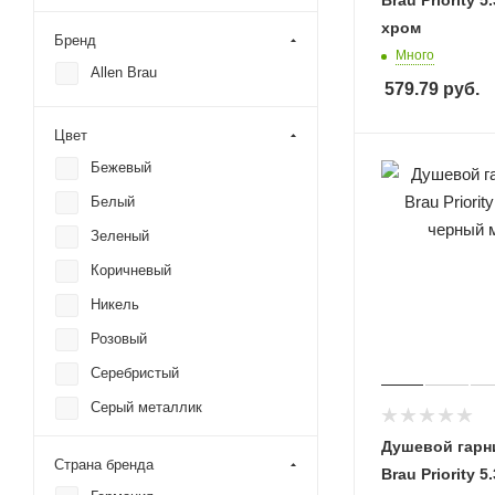
Brau Priority 5
хром
Бренд
Много
Allen Brau
579.79
руб.
Цвет
Бежевый
Белый
Зеленый
Коричневый
Никель
Розовый
Серебристый
Серый металлик
Хром
Душевой гарни
Страна бренда
Brau Priority 5
Черный