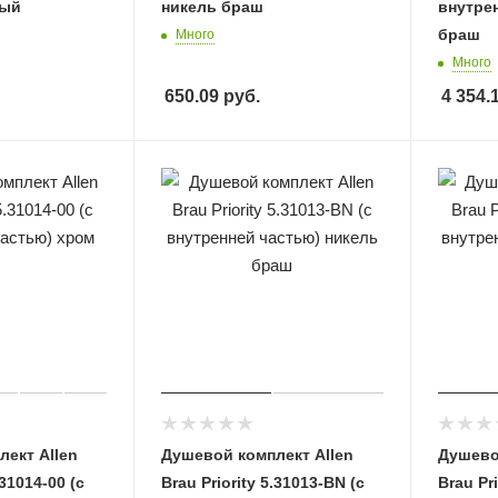
вый
никель браш
внутре
браш
Много
Много
650.09
руб.
4 354.
ект Allen
Душевой комплект Allen
Душево
.31014-00 (с
Brau Priority 5.31013-BN (с
Brau Pri