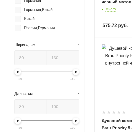
Германия
черный мато
Много
Германия;Китай
Китай
575.72
руб.
Россия;Германия
Ширина, см
80
160
Длина, см
Душевой компл
Brau Priority 5
80
100