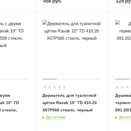
456
руб.
228
ру
двумя
Держатель для туалетной
Душева
ak 10° TD
щётки Ravak 10° TD 410.20
термос
8 стекло,
X07P566 стекло, черный
091.20/
Достаточно
Достат