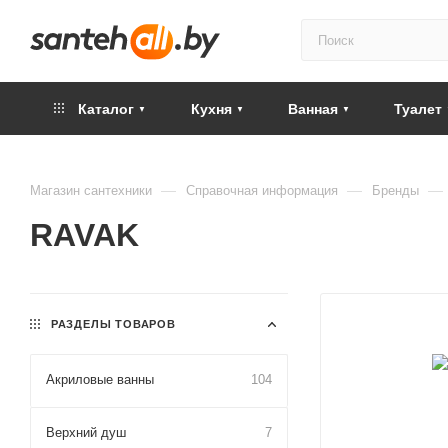
Каталог
Кухня
Ванная
Туалет
—
—
—
Магазин сантехники
Справочная информация
Бренды
RAVAK
РАЗДЕЛЫ ТОВАРОВ
Акриловые ванны
104
Верхний душ
7