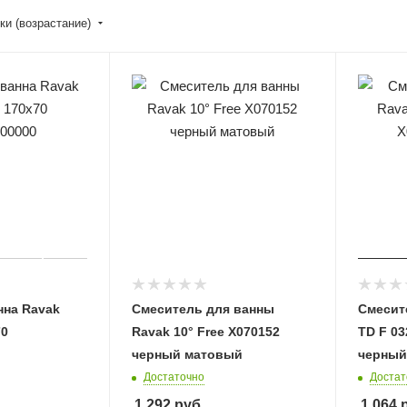
ки (возрастание)
нна Ravak
Смеситель для ванны
Смесит
70
Ravak 10° Free X070152
TD F 03
черный матовый
черный
Достаточно
Достат
1 292
руб.
1 064
р