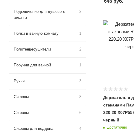
646
руб.
Подключение для душевого
2
шланга
Полки в ванную комнату
1
Полотенцесушители
2
Поручни для ванной
1
Ручки
3
Сифоны
8
Держатель с 
стаканами Rav
220.20 X07P55
Сифоны
6
черный
Достаточно
Сифоны для поддона
4