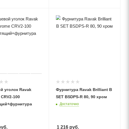
й уголок Ravak
Фурнитура Ravak Brilliant B
 CRV2-100
SET BSDPS-R 80, 90 хром
щий+фурнитура
Достаточно
уб.
1 216
руб.