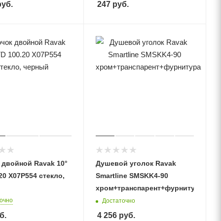
уб.
247
руб.
 двойной Ravak 10°
Душевой уголок Ravak
20 X07P554 стекло,
Smartline SMSKK4-90
хром+транспарент+фурнитура
очно
Достаточно
б.
4 256
руб.