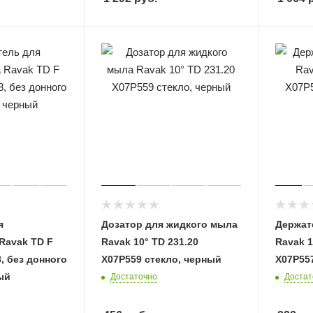
я
Дозатор для жидкого мыла
Держат
Ravak TD F
Ravak 10° TD 231.20
Ravak 1
8, без донного
X07P559 стекло, черный
X07P55
ый
Достаточно
Достат