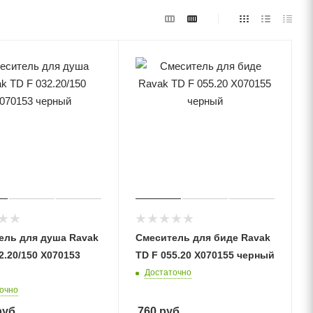
ель для душа Ravak
Смеситель для биде Ravak
2.20/150 X070153
TD F 055.20 X070155 черный
Достаточно
очно
уб.
760
руб.