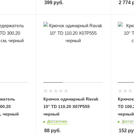
399
руб.
2 774
р
жатель
Крючок одинарный Ravak
Крючок
00.20
10° TD 110.20 X07P555
TD 100.
м, черный
черный
черный
Достаточно
Достат
88
руб.
152
ру