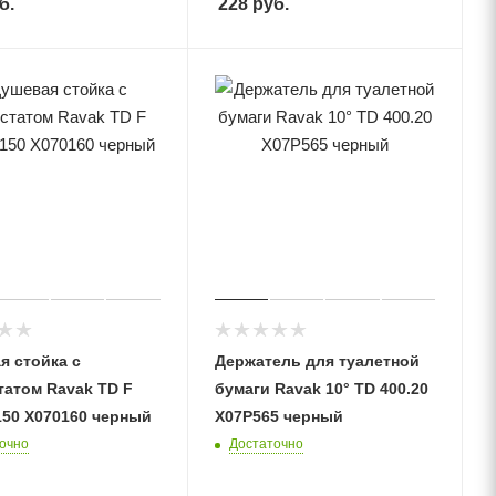
б.
228
руб.
я стойка с
Держатель для туалетной
татом Ravak TD F
бумаги Ravak 10° TD 400.20
150 X070160 черный
X07P565 черный
очно
Достаточно