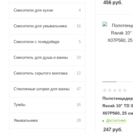
456
руб.
Смесители для кухни
4
Смесители для умывальника
16
Смесители с псевдобиде
5
Смеситель для душа и ванны
24
Смеситель скрытого монтажа
12
Стеклянные шторки для ванны
47
Полотенцедер
Тумбы
16
Ravak 10° TD 3
X07P560, 25 с
Умывальники
28
Достаточно
247
руб.