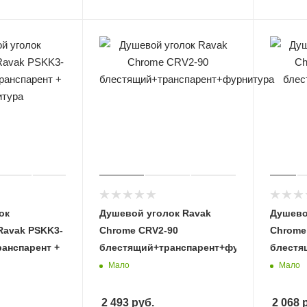
ок
Душевой уголок Ravak
Душево
Ravak PSKK3-
Chrome CRV2-90
Chrome
ранспарент +
блестящий+транспарент+фурнитура
блестя
Мало
Мало
2 493
руб.
2 068
р