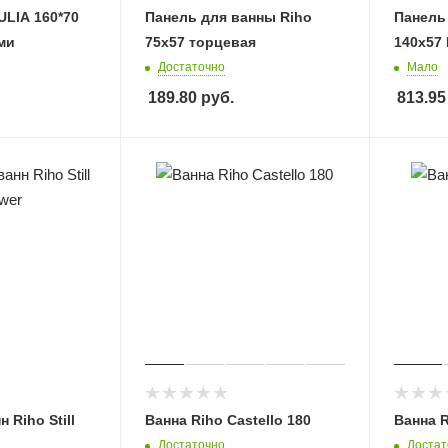
LIA 160*70
Панель для ванны Riho
Панель
ми
75х57 торцевая
140x57 
Достаточно
Мало
189.80
руб.
813.95
 Riho Still
Ванна Riho Castello 180
Ванна R
Достаточно
Достат