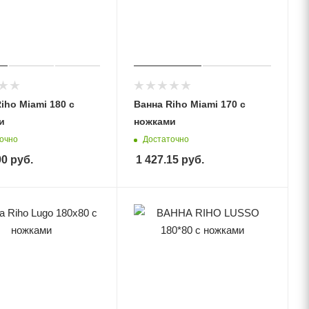
iho Miami 180 с
Ванна Riho Miami 170 с
и
ножками
очно
Достаточно
90
руб.
1 427.15
руб.