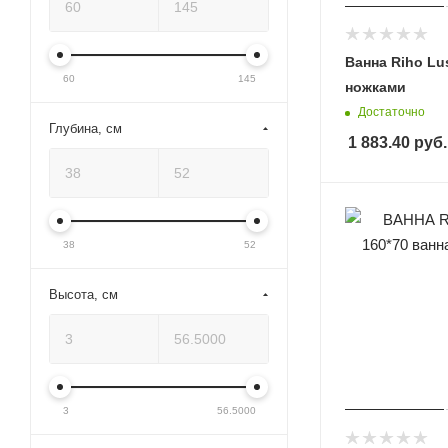
Ванна Riho Lus
60
145
ножками
Достаточно
Глубина, см
1 883.40
руб.
38
52
Высота, см
3
56.5000