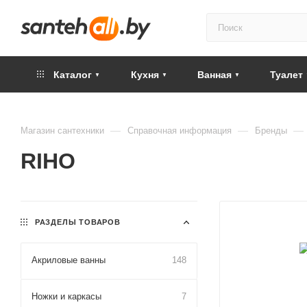
Каталог
Кухня
Ванная
Туалет
—
—
—
Магазин сантехники
Справочная информация
Бренды
RIHO
РАЗДЕЛЫ ТОВАРОВ
Акриловые ванны
148
Ножки и каркасы
7