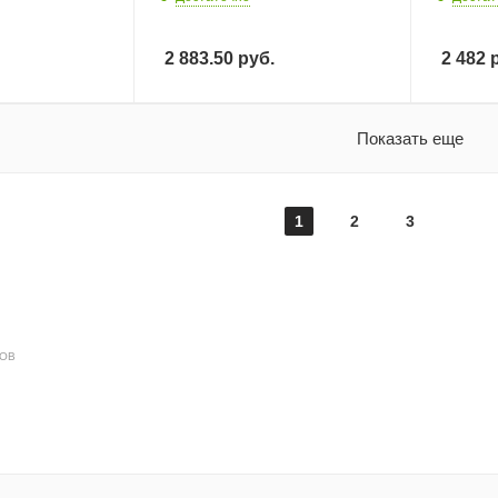
2 883.50
руб.
2 482
р
Показать еще
1
2
3
ДОВ