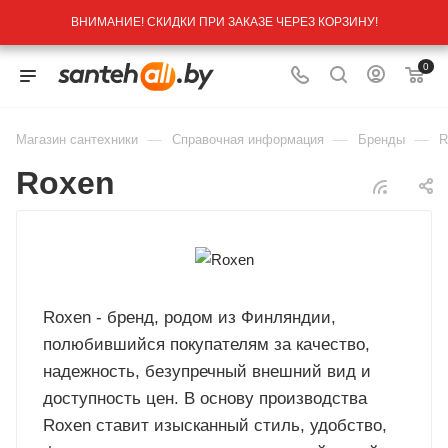
ВНИМАНИЕ! СКИДКИ ПРИ ЗАКАЗЕ ЧЕРЕЗ КОРЗИНУ!
0
—
—
—
Магазин сантехники
Справочная информация
Бренды
R
Roxen
Roxen - бренд, родом из Финляндии,
полюбившийся покупателям за качество,
надежность, безупречный внешний вид и
доступность цен. В основу производства
Roxen ставит изысканный стиль, удобство,