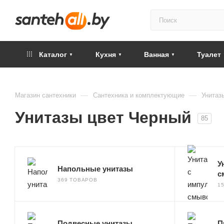
Каталог
Кухня
Ванная
Туалет
—
—
Магазин сантехники
Сантехника и комплектующие
Унитаз
Унитазы цвет Черный
85
У
Напольные унитазы
с
369 ТОВАРОВ
1
Подвесные унитазы
П