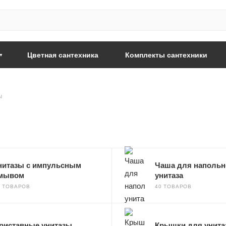
Цветная сантехника
Комплекты сантехники
ы
нитазы с импульсным
Чаша для напольн
мывом
унитаза
5 ТОВАРОВ
40 ТОВАРОВ
риставные унитазы
Крышки для унита