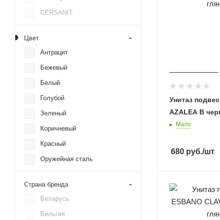
CERSANIT
Cerutti
Цвет
Creavit
Антрацит
Damixa
Бежевый
Deante
Белый
Duravit
Голубой
Унитаз подве
Esbano
AZALEA B чер
Зеленый
Gid
Мало
Коричневый
Grossman
Красный
IDDIS
680
руб.
/шт
Оружейная сталь
Ideal Standard
Серый
LAVINIA BOHO
Страна бренда
Серый металлик
MILLEAU
Беларусь
Черный
Oli
Бельгия