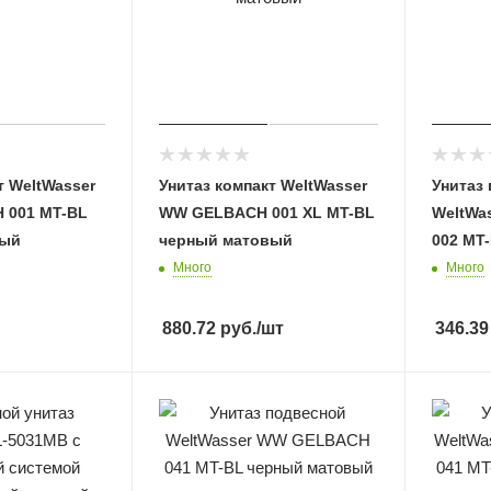
т WeltWasser
Унитаз компакт WeltWasser
Унитаз
 001 MT-BL
WW GELBACH 001 XL MT-BL
WeltWa
вый
черный матовый
002 MT
Много
Много
880.72
руб.
/шт
346.39