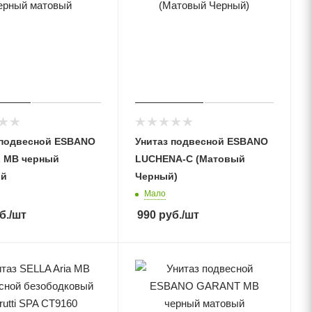
 подвесной ESBANO
Унитаз подвесной ESBANO
 MB черный
LUCHENA-С (Матовый
ый
Черный)
Мало
б.
/шт
990
руб.
/шт