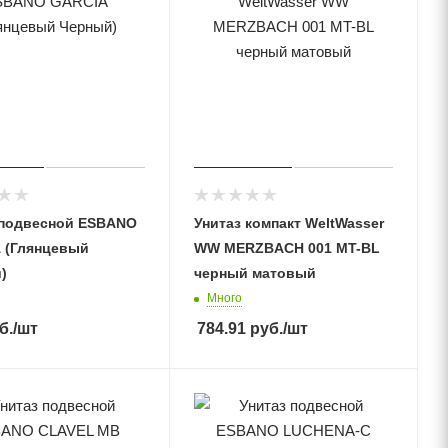
 подвесной ESBANO
Унитаз компакт WeltWasser
 (Глянцевый
WW MERZBACH 001 MT-BL
)
черный матовый
Много
б.
/шт
784.91
руб.
/шт