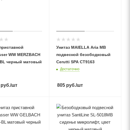
 приставной
Унитаз MAIELLA Aria MB
sser WW MERZBACH
подвесной безободковый
-BL черный матовый
Cerutti SPA CT9163
Достаточно
руб.
/шт
805
руб.
/шт