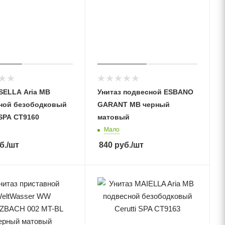
SELLA Aria MB
Унитаз подвесной ESBANO
ной безободковый
GARANT MB черный
 SPA CT9160
матовый
Мало
б.
/шт
840
руб.
/шт