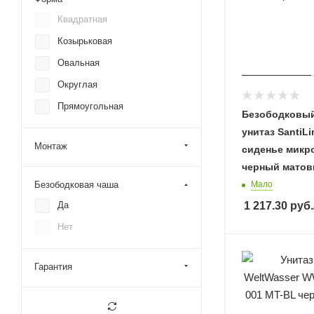
Квадратная
Козырьковая
Овальная
Округлая
Прямоугольная
Безободковы
унитаз SantiL
Монтаж
сиденье микр
черный мато
Безободковая чаша
Мало
Да
1 217.30
руб.
Нет
Гарантия