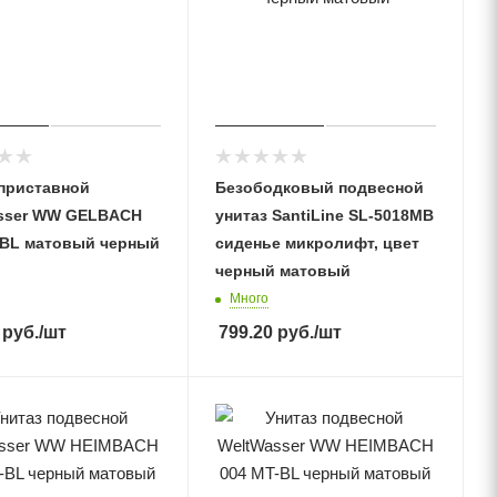
 приставной
Безободковый подвесной
sser WW GELBACH
унитаз SantiLine SL-5018MB
-BL матовый черный
сиденье микролифт, цвет
черный матовый
Много
руб.
/шт
799.20
руб.
/шт