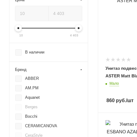
10
4 403
В наличии
Унитаз подве
Бренд
ASTER Matt Bl
ABBER
Мало
AM.PM
Aquanet
860
руб.
/шт
Berges
Bocchi
CERAMICANOVA
CeraStyle