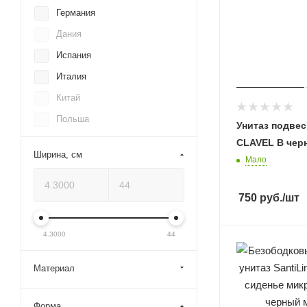
RAVAK
Германия
Roca
Дания
Roxen
Испания
SantiLine
Италия
Schell
Китай
TERMINUS
Польша
Унитаз подве
Timo
Португалия
CLAVEL B чер
Ширина, см
UPTREND
Мало
Россия
Viega
Россия;Китай
750
руб.
/шт
Villeroy & Boch
Турция
Vincea
Финляндия
4.3000
44
WeltWasser
Франция
Чехия
Материал
Форма