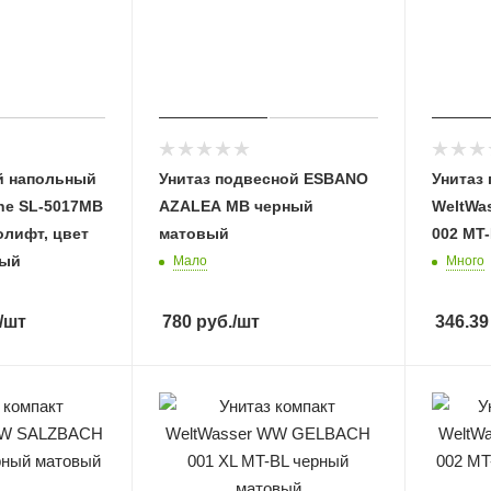
й напольный
Унитаз подвесной ESBANO
Унитаз
ine SL-5017MB
AZALEA MB черный
WeltWa
олифт, цвет
матовый
002 MT
вый
Мало
Много
/шт
780
руб.
/шт
346.39