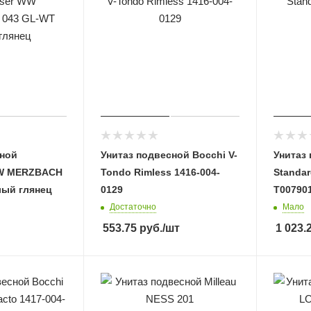
сной
Унитаз подвесной Bocchi V-
Унитаз 
WW MERZBACH
Tondo Rimless 1416-004-
Standar
лый глянец
0129
T00790
Достаточно
Мало
553.75
руб.
/шт
1 023.