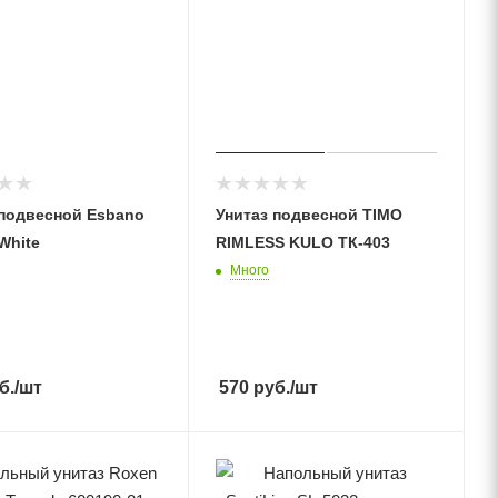
 подвесной Esbano
Унитаз подвесной TIMO
White
RIMLESS KULO ТК-403
Много
б.
/шт
570
руб.
/шт