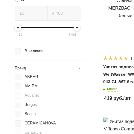
10
4 403
В наличии
1
Унитаз подве
Бренд
WeltWasser 
ABBER
043 GL-WT бе
AM.PM
Много
Aquanet
419
руб.
/шт
Berges
Bocchi
CERAMICANOVA
CeraStyle