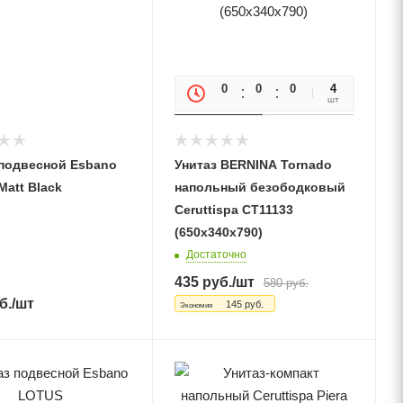
0
0
0
0
4
шт
 подвесной Esbano
Унитаз BERNINA Tornado
att Black
напольный безободковый
Ceruttispa CT11133
(650x340x790)
Достаточно
435
руб.
/шт
580
руб.
б.
/шт
145
руб.
Экономия