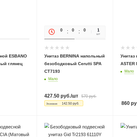
0
0
0
0
1
шт
сной ESBANO
Унитаз BERNINA напольный
Унитаз
ый глянец
безободковый Cerutti SPA
ASTER M
CT7193
Мало
Мало
427.50
руб.
/шт
570
руб.
860
ру
142.50
руб.
Экономия