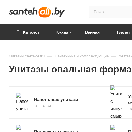
Каталог
Кухня
Ванная
Туалет
—
—
Магазин сантехники
Сантехника и комплектующие
Унитаз
Унитазы овальная форма
У
Напольные унитазы
с
361 ТОВАР
1
Подвесные унитазы
П