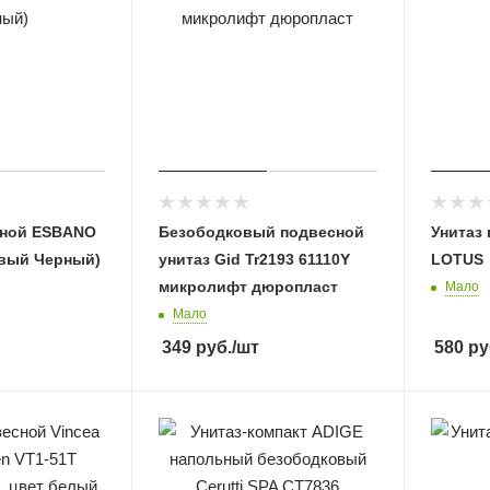
сной ESBANO
Безободковый подвесной
Унитаз
вый Черный)
унитаз Gid Tr2193 61110Y
LOTUS
микролифт дюропласт
Мало
Мало
349
руб.
/шт
580
ру