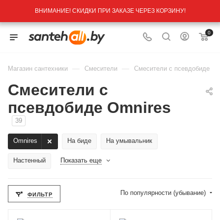
ВНИМАНИЕ! СКИДКИ ПРИ ЗАКАЗЕ ЧЕРЕЗ КОРЗИНУ!
0
—
—
Магазин сантехники
Смесители
Смесители с псевдобиде
Смесители с
псевдобиде Omnires
39
Omnires
На биде
На умывальник
Настенный
Показать еще
По популярности (убывание)
ФИЛЬТР