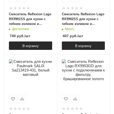
Смеситель Reflexion Lago
Смеситель Reflexion Lago
RX9901SS для кухни с
RX9902SS для кухни с
гибким изливом и
гибким изливом и
подключением к
подключением к
Достаточно
Много
фильтру, полированная
фильтру, полированная
740
руб.
/шт
407
руб.
/шт
сталь
сталь
В корзину
В корзину