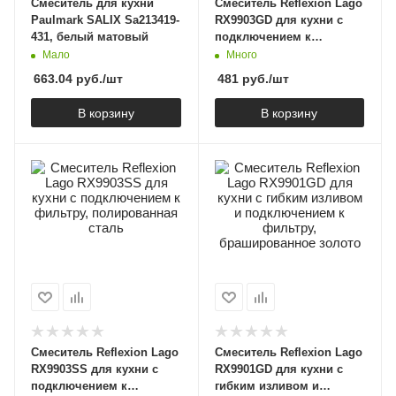
Смеситель для кухни
Смеситель Reflexion Lago
Paulmark SALIX Sa213419-
RX9903GD для кухни с
431, белый матовый
подключением к
фильтру, брашированное
Мало
Много
золото
663.04
руб.
/шт
481
руб.
/шт
В корзину
В корзину
Смеситель Reflexion Lago
Смеситель Reflexion Lago
RX9903SS для кухни с
RX9901GD для кухни с
подключением к
гибким изливом и