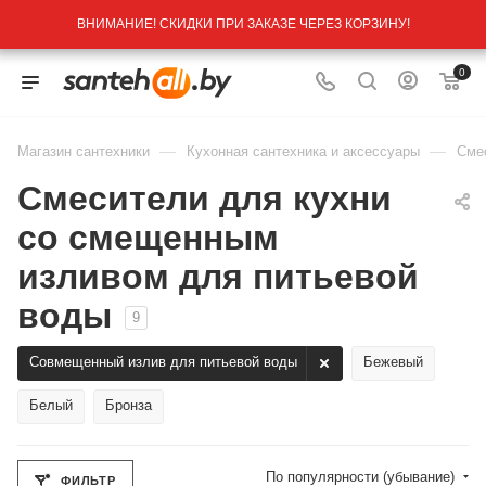
ВНИМАНИЕ! СКИДКИ ПРИ ЗАКАЗЕ ЧЕРЕЗ КОРЗИНУ!
0
—
—
Магазин сантехники
Кухонная сантехника и аксессуары
Сме
Смесители для кухни
cо смещенным
изливом для питьевой
воды
9
Совмещенный излив для питьевой воды
Бежевый
Белый
Бронза
По популярности (убывание)
ФИЛЬТР