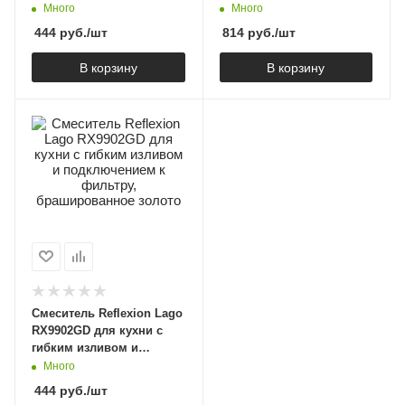
фильтру, полированная
подключением к
Много
Много
сталь
фильтру, брашированное
444
руб.
/шт
814
руб.
/шт
золото
В корзину
В корзину
Смеситель Reflexion Lago
RX9902GD для кухни с
гибким изливом и
подключением к
Много
фильтру, брашированное
444
руб.
/шт
золото