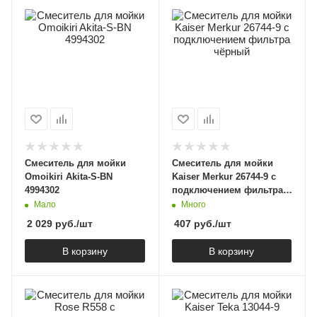
Смеситель для мойки
Смеситель для мойки
Omoikiri Akita-S-BN
Kaiser Merkur 26744-9 с
4994302
подключением фильтра
чёрный
Мало
Много
2 029
руб.
/шт
407
руб.
/шт
В корзину
В корзину