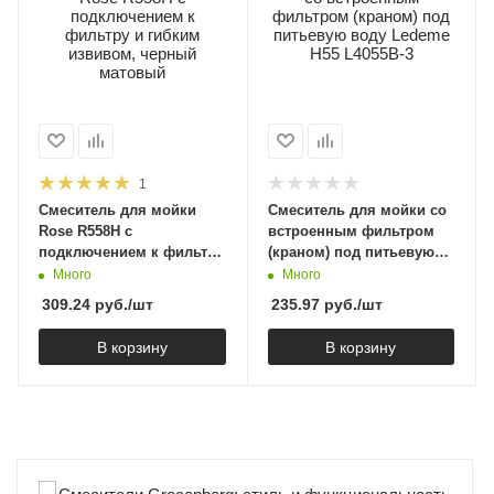
1
Смеситель для мойки
Смеситель для мойки со
Rose R558H с
встроенным фильтром
подключением к фильтру
(краном) под питьевую
и гибким извивом,
воду Ledeme H55 L4055B-
Много
Много
черный матовый
3
309.24
руб.
/шт
235.97
руб.
/шт
В корзину
В корзину