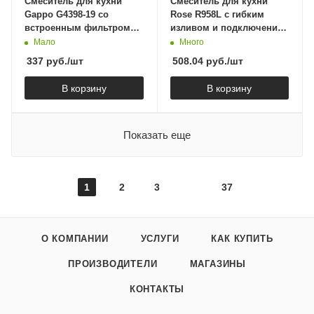
Смеситель для кухни
Смеситель для кухни
Gappo G4398-19 со
Rose R958L с гибким
встроенным фильтром
изливом и подключением
(краном) под питьевую
фильтра, сатин
Мало
Много
воду
337
руб.
/шт
508.04
руб.
/шт
В корзину
В корзину
Показать еще
1
2
3
37
О КОМПАНИИ
УСЛУГИ
КАК КУПИТЬ
ПРОИЗВОДИТЕЛИ
МАГАЗИНЫ
КОНТАКТЫ