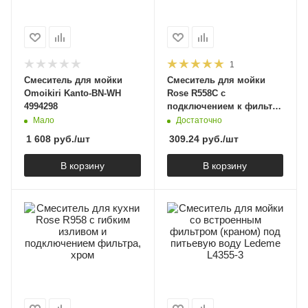
1
Смеситель для мойки
Смеситель для мойки
Omoikiri Kanto-BN-WH
Rose R558C с
4994298
подключением к фильтру
и гибким извивом, белый
Мало
Достаточно
матовый
1 608
руб.
/шт
309.24
руб.
/шт
В корзину
В корзину