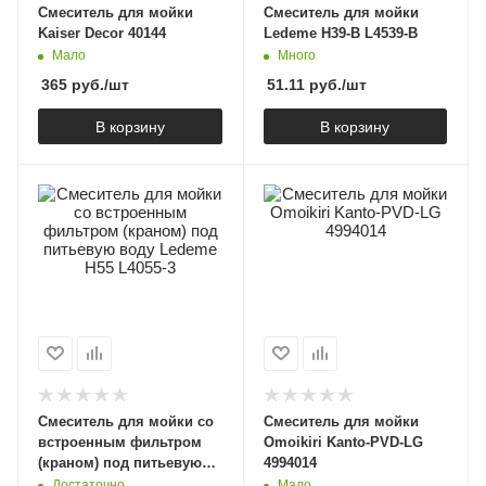
Cмеситель для мойки
Смеситель для мойки
Kaiser Decor 40144
Ledeme H39-B L4539-B
Мало
Много
365
руб.
/шт
51.11
руб.
/шт
В корзину
В корзину
Смеситель для мойки со
Смеситель для мойки
встроенным фильтром
Omoikiri Kanto-PVD-LG
(краном) под питьевую
4994014
воду Ledeme H55 L4055-3
Достаточно
Мало