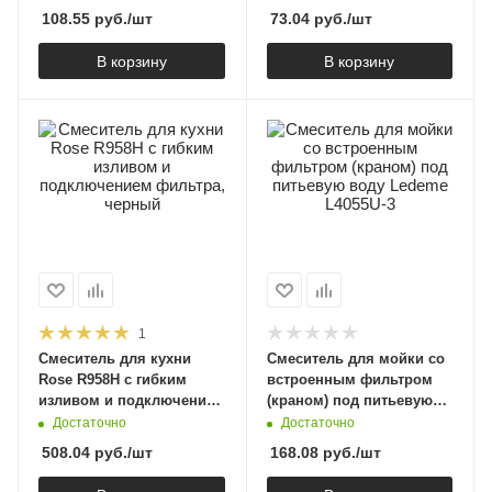
108.55
руб.
/шт
73.04
руб.
/шт
В корзину
В корзину
1
Смеситель для кухни
Смеситель для мойки со
Rose R958H с гибким
встроенным фильтром
изливом и подключением
(краном) под питьевую
фильтра, черный
воду Ledeme L4055U-3
Достаточно
Достаточно
508.04
руб.
/шт
168.08
руб.
/шт