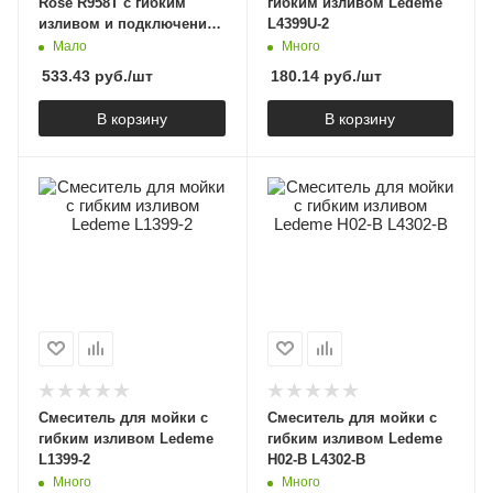
Rose R958T с гибким
гибким изливом Ledeme
изливом и подключением
L4399U-2
фильтра, оружейная
Мало
Много
сталь
533.43
руб.
/шт
180.14
руб.
/шт
В корзину
В корзину
Смеситель для мойки с
Смеситель для мойки с
гибким изливом Ledeme
гибким изливом Ledeme
L1399-2
H02-B L4302-B
Много
Много