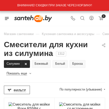
ВНИМАНИЕ! СКИДКИ ПРИ ЗАКАЗЕ ЧЕРЕЗ КОРЗИНУ!
0
—
—
Магазин сантехники
Кухонная сантехника и аксессуары
Сме
Смесители для кухни
из силумина
1312
Силумин
Бежевый
Белый
Бронза
Показать еще
По популярности (убывание)
ФИЛЬТР