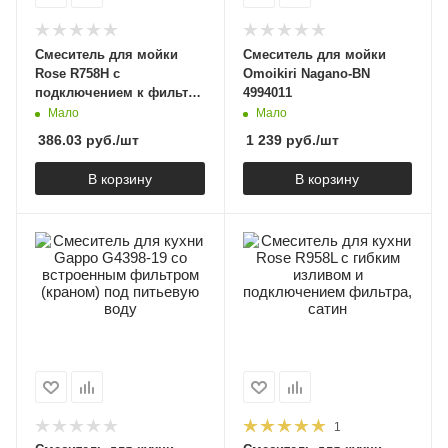
Смеситель для мойки
Смеситель для мойки
Rose R758H с
Omoikiri Nagano-BN
подключением к фильтру
4994011
и гибким извивом,
Мало
Мало
черный матовый
386.03
руб.
/шт
1 239
руб.
/шт
В корзину
В корзину
1