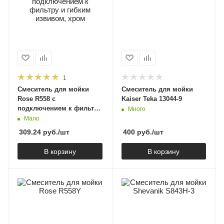
1
Смеситель для мойки
Cмеситель для мойки
Rose R558 с
Kaiser Teka 13044-9
подключением к фильтру
Много
и гибким извивом, хром
Мало
309.24
руб.
/шт
400
руб.
/шт
В корзину
В корзину