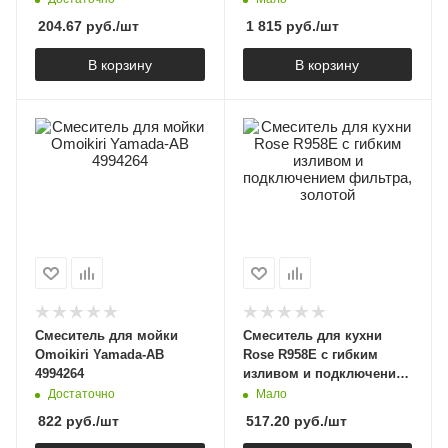
204.67
руб.
/шт
1 815
руб.
/шт
В корзину
В корзину
Смеситель для мойки
Смеситель для кухни
Omoikiri Yamada-AB
Rose R958E с гибким
4994264
изливом и подключением
фильтра, золотой
Достаточно
Мало
822
руб.
/шт
517.20
руб.
/шт