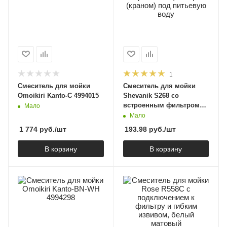
1
Смеситель для мойки
Смеситель для мойки
Omoikiri Kanto-C 4994015
Shevanik S268 со
встроенным фильтром
Мало
(краном) под питьевую
Мало
воду
1 774
руб.
/шт
193.98
руб.
/шт
В корзину
В корзину