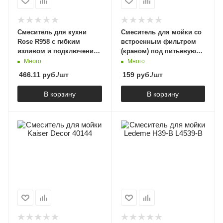
Смеситель для кухни
Смеситель для мойки со
Rose R958 с гибким
встроенным фильтром
изливом и подключением
(краном) под питьевую
фильтра, хром
воду Ledeme L4355-3
Много
Много
466.11
руб.
/шт
159
руб.
/шт
В корзину
В корзину