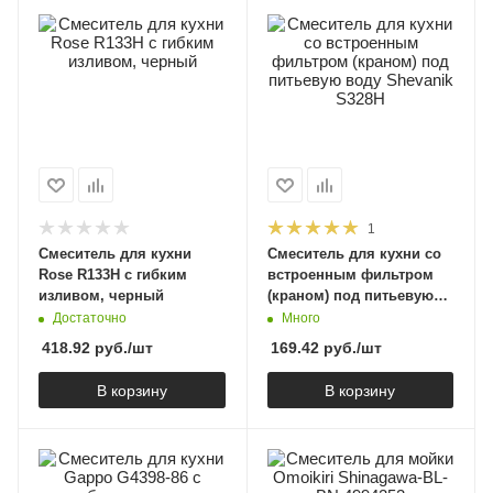
1
Смеситель для кухни
Смеситель для кухни со
Rose R133H с гибким
встроенным фильтром
изливом, черный
(краном) под питьевую
воду Shevanik S328H
Достаточно
Много
418.92
руб.
/шт
169.42
руб.
/шт
В корзину
В корзину