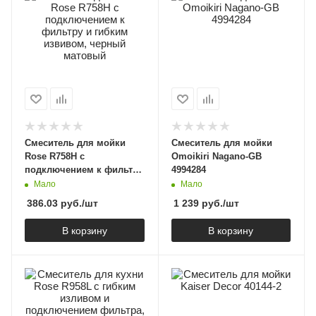
Смеситель для мойки
Смеситель для мойки
Rose R758H с
Omoikiri Nagano-GB
подключением к фильтру
4994284
и гибким извивом,
Мало
Мало
черный матовый
386.03
руб.
/шт
1 239
руб.
/шт
В корзину
В корзину