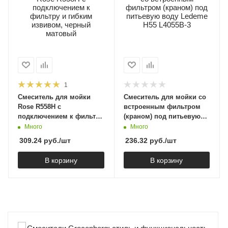
1
Смеситель для мойки
Смеситель для мойки со
Rose R558H с
встроенным фильтром
подключением к фильтру
(краном) под питьевую
и гибким извивом,
воду Ledeme H55 L4055B-
Много
Много
черный матовый
3
309.24
руб.
/шт
236.32
руб.
/шт
В корзину
В корзину