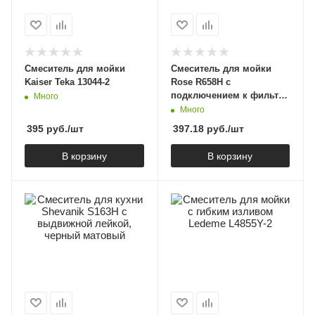
Cмеситель для мойки
Смеситель для мойки
Kaiser Teka 13044-2
Rose R658H с
подключением к фильтру
Много
и гибким извивом,
Много
черный матовый
395
руб.
/шт
397.18
руб.
/шт
В корзину
В корзину