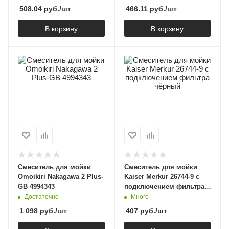
508.04
руб.
/шт
466.11
руб.
/шт
В корзину
В корзину
Смеситель для мойки
Смеситель для мойки
Omoikiri Nakagawa 2 Plus-
Kaiser Merkur 26744-9 с
GB 4994343
подключением фильтра
чёрный
Достаточно
Много
1 098
руб.
/шт
407
руб.
/шт