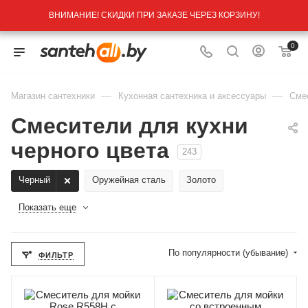
ВНИМАНИЕ! СКИДКИ ПРИ ЗАКАЗЕ ЧЕРЕЗ КОРЗИНУ!
0
—
—
Магазин сантехники
Кухонная сантехника и аксессуары
Сме
Смесители для кухни
черного цвета
243
Черный
Оружейная сталь
Золото
Показать еще
По популярности (убывание)
ФИЛЬТР