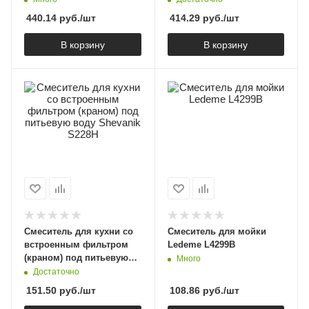
440.14
руб.
/шт
414.29
руб.
/шт
В корзину
В корзину
Смеситель для кухни со
Смеситель для мойки
встроенным фильтром
Ledeme L4299B
(краном) под питьевую
Много
воду Shevanik S228H
Достаточно
151.50
руб.
/шт
108.86
руб.
/шт