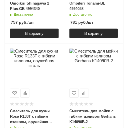
Omoikiri Shinagawa 2
Omoikiri Tonami-BL
Plus-GB 4994340
4994058
Достаточно
Достаточно
757
руб.
/шт
781
руб.
/шт
В корзину
В корзину
Смеситель для кухни
Смеситель для мойки с
Rose R133T с гибким
гибким изливом Gerhans
изливом, оружейная
K14090B-2
сталь
Много
Достаточно