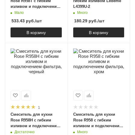
Rose R958T с гибким
гибким изливом Ledeme
изливом и подключением
L4399U-2
фильтра, оружейная
Мало
Много
сталь
533.43
руб.
/шт
180.29
руб.
/шт
В корзину
В корзину
1
Смеситель для кухни
Смеситель для кухни
Rose R958H с гибким
Rose R958 с гибким
изливом и подключением
изливом и подключением
фильтра, черный
фильтра, хром
Достаточно
Много