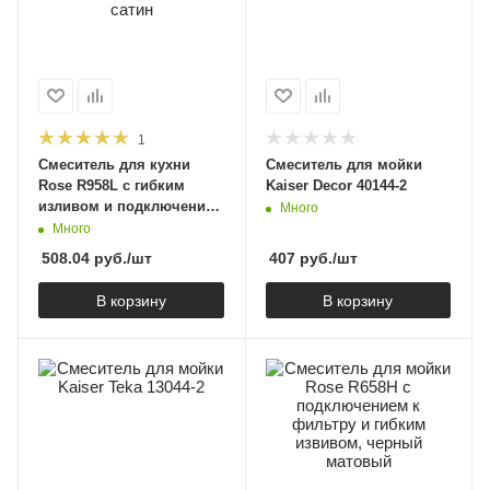
1
Смеситель для кухни
Cмеситель для мойки
Rose R958L с гибким
Kaiser Decor 40144-2
изливом и подключением
Много
фильтра, сатин
Много
508.04
руб.
/шт
407
руб.
/шт
В корзину
В корзину