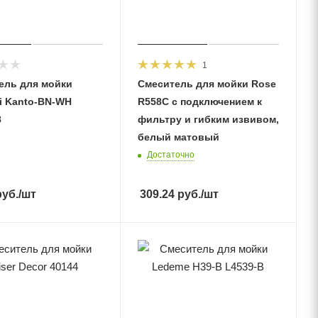
1
ель для мойки
Смеситель для мойки Rose
i Kanto-BN-WH
R558C с подключением к
8
фильтру и гибким извивом,
белый матовый
Достаточно
уб.
/шт
309.24
руб.
/шт