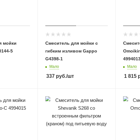
я мойки
Смеситель для мойки с
Смесит
0144-5
гибким изливом Gappo
Omoikir
G4398-1
499401
Мало
Мало
337
руб.
/шт
1 815
р