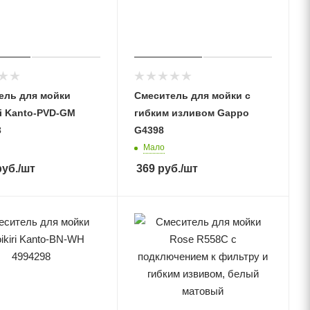
ель для мойки
Смеситель для мойки с
i Kanto-PVD-GM
гибким изливом Gappo
3
G4398
Мало
уб.
/шт
369
руб.
/шт