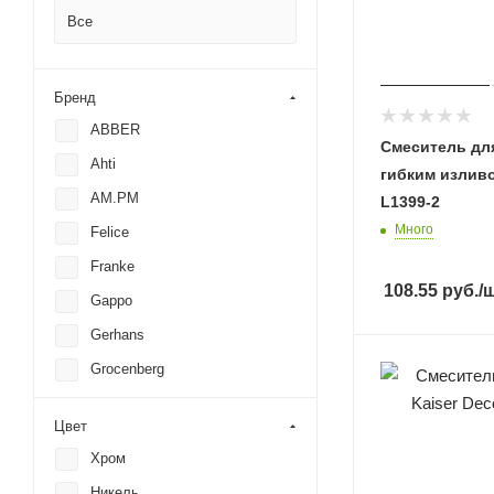
Все
Бренд
ABBER
Смеситель дл
Ahti
гибким излив
AM.PM
L1399-2
Много
Felice
Franke
108.55
руб.
/
Gappo
Gerhans
Grocenberg
IDDIS
Цвет
Kaiser
Хром
Ledeme
Никель