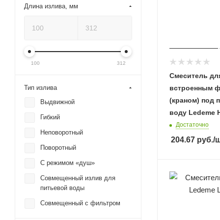
Длина излива, мм
100
312
Смеситель дл
встроенным 
Тип излива
(краном) под 
Выдвижной
воду Ledeme H
Гибкий
Достаточно
Неповоротный
204.67
руб.
/
Поворотный
С режимом «душ»
Совмещенный излив для
питьевой воды
Совмещенный с фильтром