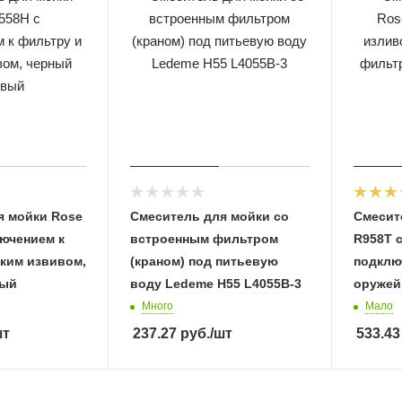
я мойки Rose
Смеситель для мойки со
Смесит
лючением к
встроенным фильтром
R958T 
бким извивом,
(краном) под питьевую
подклю
вый
воду Ledeme H55 L4055B-3
оружей
Много
Мало
шт
237.27
руб.
/шт
533.43