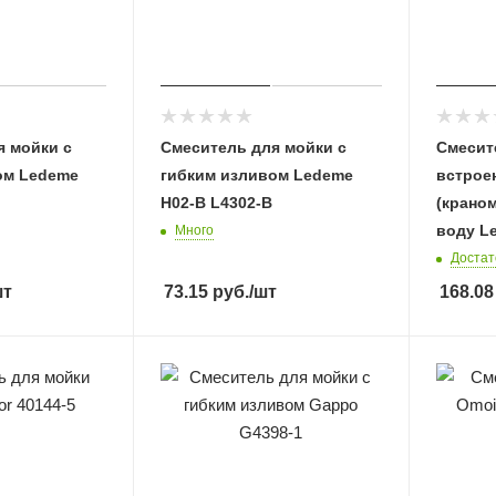
я мойки с
Смеситель для мойки с
Смесит
ом Ledeme
гибким изливом Ledeme
встрое
H02-B L4302-B
(крано
воду L
Много
Достат
шт
73.15
руб.
/шт
168.08