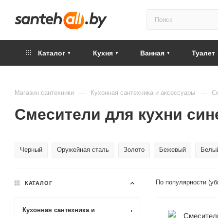
Каталог
Кухня
Ванная
Туалет
—
—
Магазин сантехники
Кухонная сантехника и аксессуары
С
Смесители для кухни син
Черный
Оружейная сталь
Золото
Бежевый
Белы
По популярности (у
КАТАЛОГ
Кухонная сантехника и