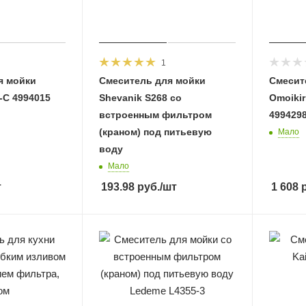
1
я мойки
Смеситель для мойки
Смесит
o-C 4994015
Shevanik S268 со
Omoikir
встроенным фильтром
499429
(краном) под питьевую
Мало
воду
Мало
т
193.98
руб.
/шт
1 608
р