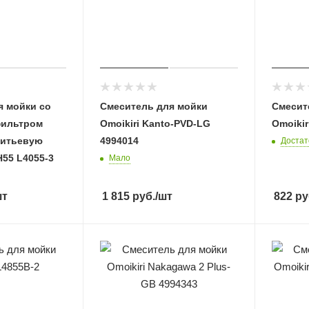
я мойки со
Смеситель для мойки
Смесит
фильтром
Omoikiri Kanto-PVD-LG
Omoikir
питьевую
4994014
Достат
55 L4055-3
Мало
шт
1 815
руб.
/шт
822
ру