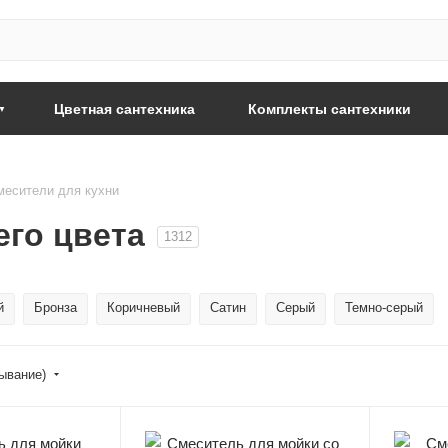
Цветная сантехника
Комплекты сантехники
месители для кухни
его цвета
1312
й
Бронза
Коричневый
Сатин
Серый
Темно-серый
бывание)