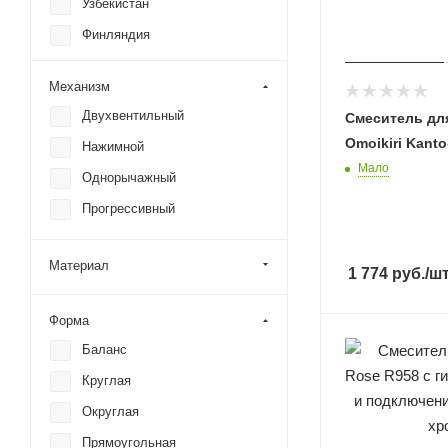
Узбекистан
Серебро
Финляндия
Серый
Чехия
Фиолетовый
Механизм
Япония
Двухвентильный
Смеситель дл
Omoikiri Kant
Нажимной
Мало
Однорычажный
Прогрессивный
Материал
1 774
руб.
/ш
Форма
Баланс
Круглая
Округлая
Прямоугольная