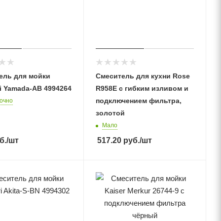
ель для мойки
Смеситель для кухни Rose
i Yamada-AB 4994264
R958E с гибким изливом и
подключением фильтра,
очно
золотой
Мало
б.
/шт
517.20
руб.
/шт