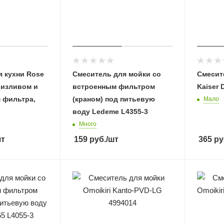
я кухни Rose
Смеситель для мойки со
Cмесит
 изливом и
встроенным фильтром
Kaiser 
 фильтра,
(краном) под питьевую
Мало
воду Ledeme L4355-3
Много
шт
159
руб.
/шт
365
ру