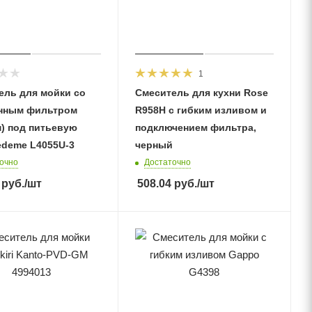
1
ель для мойки со
Смеситель для кухни Rose
нным фильтром
R958H с гибким изливом и
м) под питьевую
подключением фильтра,
edeme L4055U-3
черный
очно
Достаточно
руб.
/шт
508.04
руб.
/шт