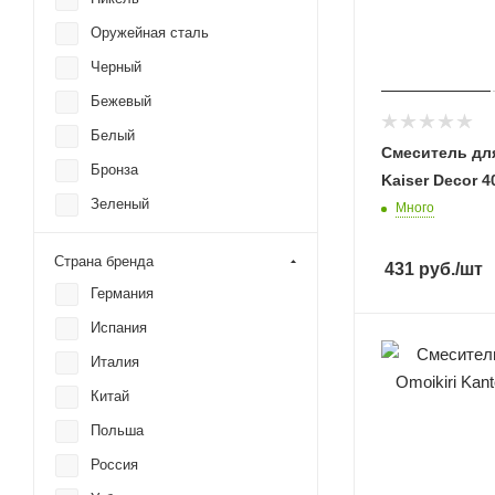
Lemark
Оружейная сталь
Omnires
Черный
Omoikiri
Бежевый
Paulmark
Белый
RAVAK
Cмеситель дл
Бронза
Kaiser Decor 4
Rea
Зеленый
Много
Rose
Золото брашированное
SANCOS
Страна бренда
431
руб.
/шт
Золото глянцевое
Shevanik
Германия
Золото матовое
Slezak RAV
Испания
Золотой сатин
Timo
Италия
Коричневый
Ulgran
Китай
Красный
Wasserkraft
Польша
Медь
WeltWasser
Россия
Розовый
Wonzon & Woghand